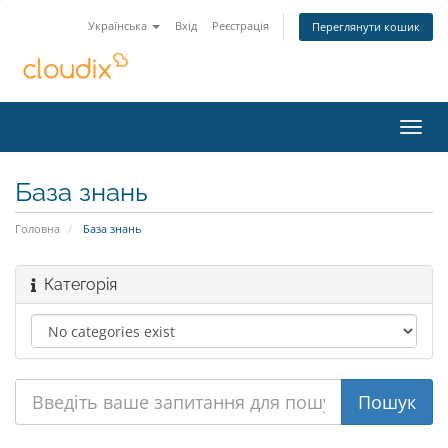
Українська
Вхід
Реєстрація
Переглянути кошик
Toggl
navig
База знань
Головна
База знань
Категорія