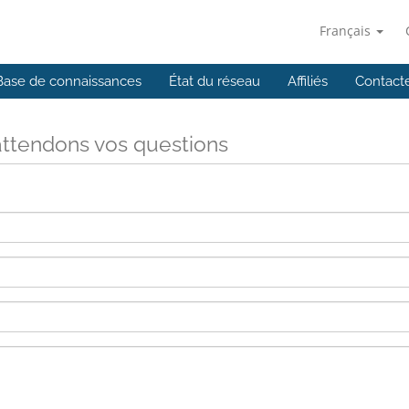
Français
Base de connaissances
État du réseau
Affiliés
Contact
ttendons vos questions