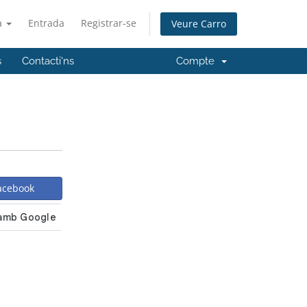
à
Entrada
Registrar-se
Veure Carro
s
Contacti'ns
Compte
Facebook