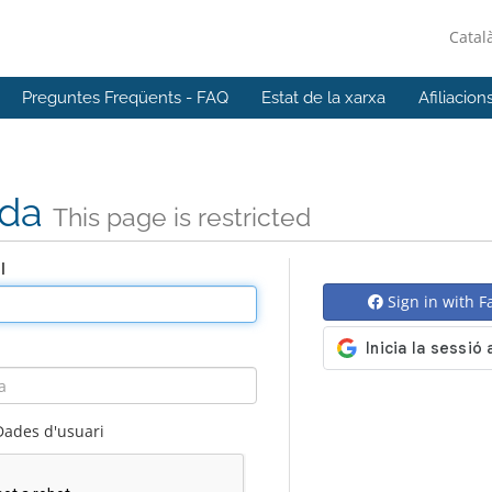
Catal
Preguntes Freqüents - FAQ
Estat de la xarxa
Afiliacion
ada
This page is restricted
l
Sign in with 
Dades d'usuari