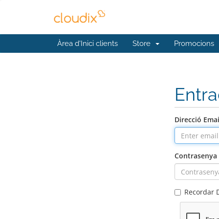
Àrea d'Inici clients
Store
Promocions
Entr
Direcció Emai
Contrasenya
Recordar 